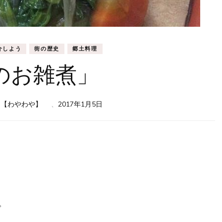
介しよう
街の歴史
郷土料理
のお雑煮」
ほ【わやわや】
、
2017年1月5日
。