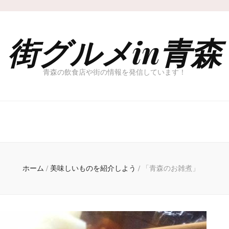
街グルメin青森
青森の飲食店や街の情報を発信しています！
ホーム
/
美味しいものを紹介しよう
/
「青森のお雑煮」