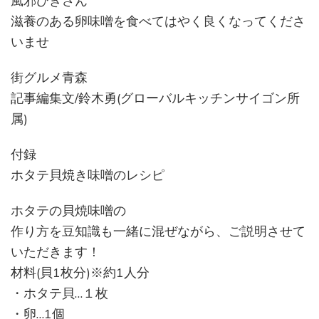
風邪ひきさん
滋養のある卵味噌を食べてはやく良くなってくださ
いませ
街グルメ青森
記事編集文/鈴木勇(グローバルキッチンサイゴン所
属)
付録
ホタテ貝焼き味噌のレシピ
ホタテの貝焼味噌の
作り方を豆知識も一緒に混ぜながら、ご説明させて
いただきます！
材料(貝1枚分)※約1人分
・ホタテ貝…１枚
・卵…1個