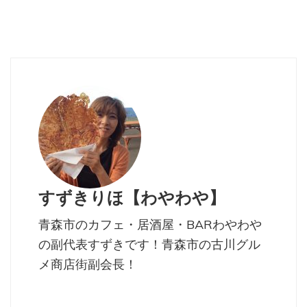
Bar&Lounge
青森市市章・北
2018最高賞に
Nicole(記者：
斗伝説
喜久泉が選ばれ
Souta)
ました
畑のキッチン
中華そば すわ
青森の競馬場の
話
No related posts.