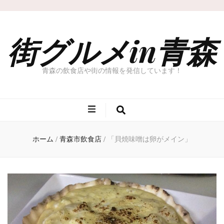
街グルメin青森
青森の飲食店や街の情報を発信しています！
ホーム
/
青森市飲食店
/
「貝焼味噌は卵がメイン」