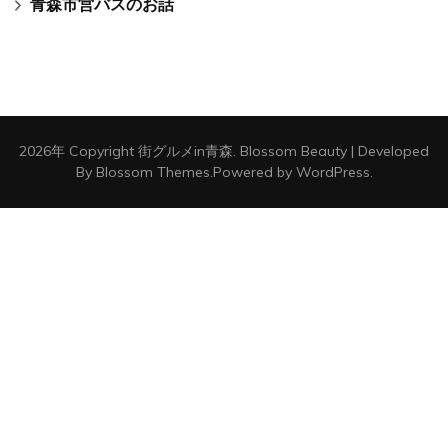
中華そば すわ
畑のキッチン
オコメカフェ ベイビー
「貝焼味噌は卵がメイン」
青森の競馬場の話
「青森市役所庁舎移転のお話」
青森市営バスのお話