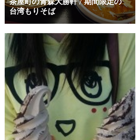
青森の競馬場の話
ナ
ー
ビ
ゲ
ー
おすすめ
シ
ョ
ン
ラーメン
青森市飲食店
茶屋町の青森大勝軒 / 期間限定の
台湾もりそば