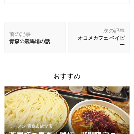
すずきりほ【わやわや】
青森市のカフェ・居酒屋・BARわやわや
の副代表すずきです！青森市の古川グル
メ商店街副会長！
投
次の記事
稿
前の記事
オコメカフェ ベイビ