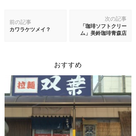
投
次の記事
稿
前の記事
「珈琲ソフトクリー
カワラケツメイ？
ナ
ム」美鈴珈琲青森店
ビ
ゲ
ー
おすすめ
シ
ョ
ン