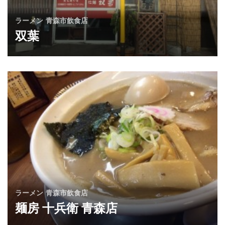
ラーメン
青森市飲食店
双葉
ラーメン
青森市飲食店
麺房 十兵衛 青森店