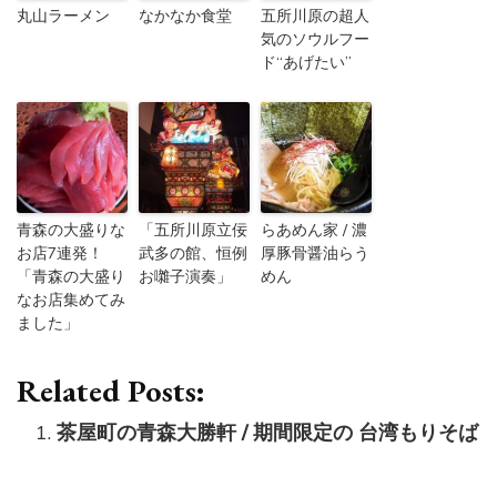
丸山ラーメン
なかなか食堂
五所川原の超人
気のソウルフー
ド“あげたい”
青森の大盛りな
「五所川原立佞
らあめん家 / 濃
お店7連発！
武多の館、恒例
厚豚骨醤油らう
「青森の大盛り
お囃子演奏」
めん
なお店集めてみ
ました」
Related Posts:
茶屋町の青森大勝軒 / 期間限定の 台湾もりそば