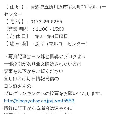
【 住 所 】：青森県五所川原市字大町20 マルコー
センター
【 電 話 】：0173-26-6255
【営業時間】：11:00～15:00
【 定 休 日】：第2・第4日曜日
【 駐 車 場】：あり（マルコ―センター）
・写真記事はヨシ爺と楓婆のブログより
一部添削があり全文購読されたい方は
記事を以下からご覧ください
宜しければ毎日情報発信の
ヨシ爺さんの
ブログランキングへの投票をお願いいたします。
http://blogs.yahoo.co.jp/jwmth558
情報に訂正がある場合は速やかに