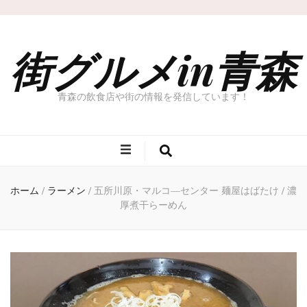
街グルメin青森
青森の飲食店や街の情報を発信しています！
ホーム
/
ラーメン
/
五所川原・マルコ―センター 麺屋はばたけ / 濃
厚煮干らーめん