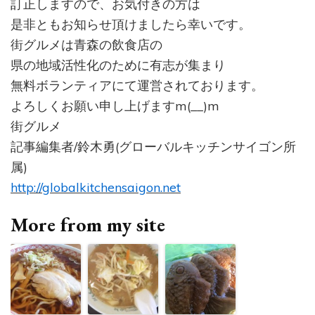
訂正しますので、お気付きの方は
是非ともお知らせ頂けましたら幸いです。
街グルメは青森の飲食店の
県の地域活性化のために有志が集まり
無料ボランティアにて運営されております。
よろしくお願い申し上げますm(__)m
街グルメ
記事編集者/鈴木勇(グローバルキッチンサイゴン所
属)
http://globalkitchensaigon.net
More from my site