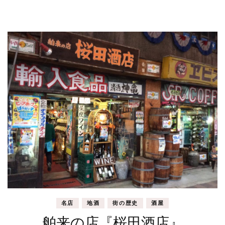
名店
地酒
街の歴史
酒屋
舶来の店『桜田酒店』