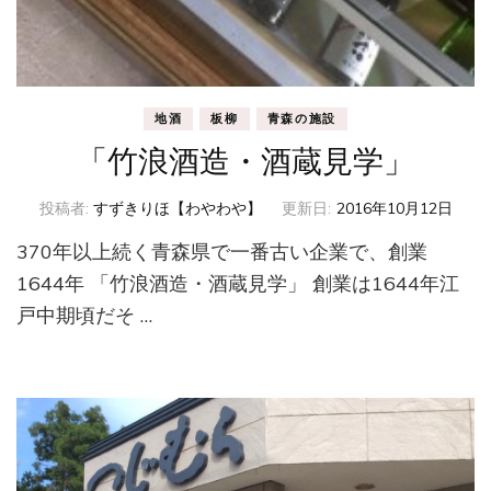
地酒
板柳
青森の施設
「竹浪酒造・酒蔵見学」
投稿者:
すずきりほ【わやわや】
更新日:
2016年10月12日
370年以上続く青森県で一番古い企業で、創業
1644年 「竹浪酒造・酒蔵見学」 創業は1644年江
戸中期頃だそ …