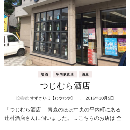
地酒
平内飲食店
酒屋
つじむら酒店
投稿者:
すずきりほ【わやわや】
、
2016年10月5日
「つじむら酒店」 青森のほぼ中央の平内町にある
辻村酒店さんに伺いました。 … こちらのお店は 全
…