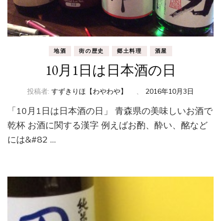
地酒
街の歴史
郷土料理
酒屋
10月1日は日本酒の日
投稿者:
すずきりほ【わやわや】
、
2016年10月3日
「10月1日は日本酒の日」 青森県の美味しいお酒で
乾杯 お酒に関する漢字 例えばお酌、酔い、酩など
には&#82 …