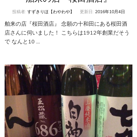
投稿者:
すずきりほ【わやわや】
更新日:
2016年10月4日
舶来の店『桜田酒店』 念願の十和田にある桜田酒
店さんに伺いました！ こちらは1912年創業だそう
で なんと10 …