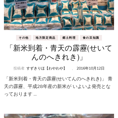
その他
地方限定商品
郷土料理
食の豆知識
「新米到着・青天の霹靂(せいて
んのへきれき)」
投稿者:
すずきりほ【わやわや】
、
2016年10月12日
「新米到着・青天の霹靂(せいてんのへきれき)」 青
天の霹靂、平成28年産の新米が いよいよ発売とな
っております …