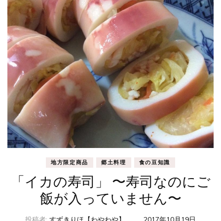
地方限定商品
郷土料理
食の豆知識
「イカの寿司」 〜寿司なのにご
飯が入っていません〜
投稿者:
すずきりほ【わやわや】
、
2017年10月19日