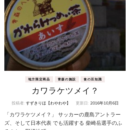
地方限定商品
青森の施設
食の豆知識
カワラケツメイ？
投稿者:
すずきりほ【わやわや】
更新日:
2016年10月6日
「カワラケツメイ？」 サッカーの鹿島アントラー
ズ、そして日本代表 でも活躍する 柴崎岳選手のふ