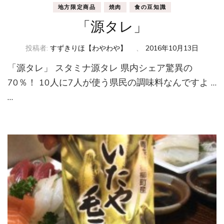
地方限定商品
焼肉
食の豆知識
「源タレ」
投稿者:
すずきりほ【わやわや】
、
2016年10月13日
「源タレ」 スタミナ源タレ 県内シェア驚異の
70％！ 10人に7人が使う県民の調味料なんですよ …
…