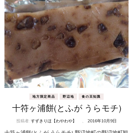
地方限定商品
野辺地
食の豆知識
十符ヶ浦餅(とふが うらモチ)
投稿者:
すずきりほ【わやわや】
、
2016年10月9日
十符ヶ浦餅(とふが うらモチ) 野辺地町の野辺地町観