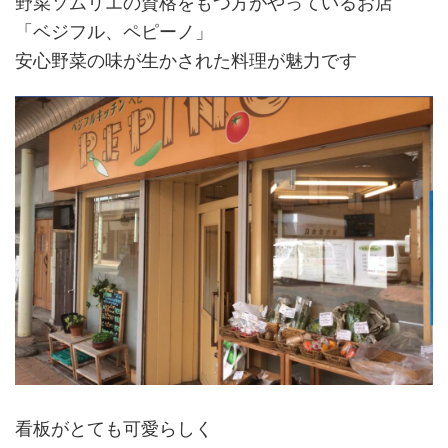
野菜ソムリエの資格をもつ方がやっているお店
ー
「ベジフル、ペピーノ」
ノ)
安心野菜の味が生かされた料理が魅力です
看板がとても可愛らしく