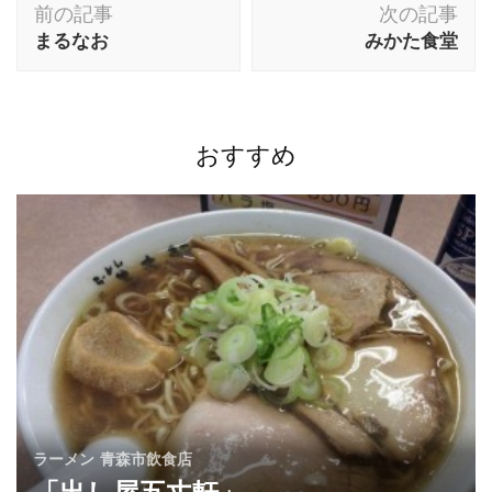
前の記事
次の記事
稿
まるなお
みかた食堂
ナ
ビ
ゲ
ー
おすすめ
シ
ョ
ン
ラーメン
青森市飲食店