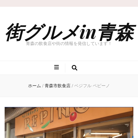
街グルメin青森
青森の飲食店や街の情報を発信しています！
ホーム
/
青森市飲食店
/
ベジフル ペピーノ