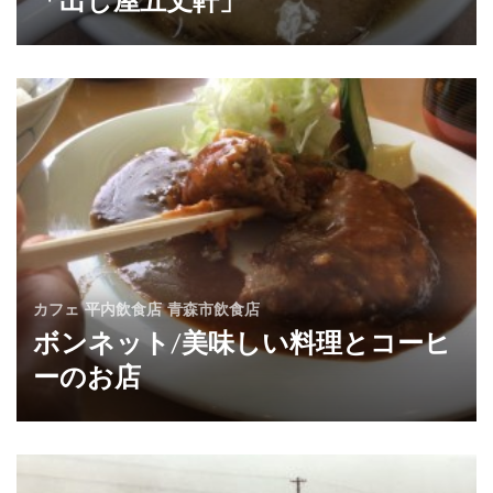
「出し屋五丈軒」
カフェ
平内飲食店
青森市飲食店
ボンネット/美味しい料理とコーヒ
ーのお店