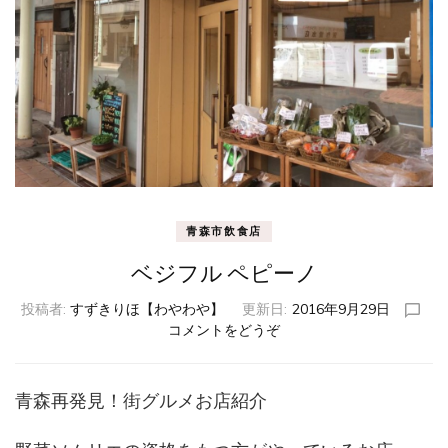
青森市飲食店
ベジフル ペピーノ
投稿者:
すずきりほ【わやわや】
更新日:
2016年9月29日
コメントをどうぞ
(ベ
ジ
フ
ル
青森再発見！街グルメお店紹介
ペ
ピ