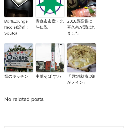
Bar&Lounge
青森市市章・北
2018最高賞に
Nicole(記者：
斗伝説
喜久泉が選ばれ
Souta)
ました
畑のキッチン
中華そば すわ
「貝焼味噌は卵
がメイン」
No related posts.