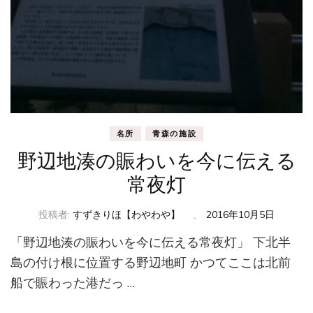
名所
青森の施設
野辺地湊の賑わいを今に伝える
常夜灯
投稿者:
すずきりほ【わやわや】
、
2016年10月5日
「野辺地湊の賑わいを今に伝える常夜灯」 下北半
島の付け根に位置する野辺地町 かつてここは北前
船で賑わった港だっ …