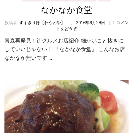
なかなか食堂
投稿者:
すずきりほ【わやわや】
、
2016年9月28日
コメン
トをどうぞ
(な
か
青森再発見！街グルメお店紹介 細かいこと抜きに
な
か
していいじゃない！ 「なかなか食堂」 こんなお店
食
なかなか無いです …
堂)