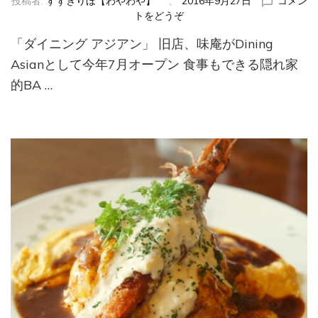
投稿者:
すずきりほ【わやわや】
、
2016年9月27日
コメン
トをどうぞ
(ダ
イ
「ダイニング アジアン」 旧店、味庵がDining
ニ
ン
Asianとして今年7月オープン 食事もできる隠れ家
グ
的BA …
ア
ジ
ア
ン)