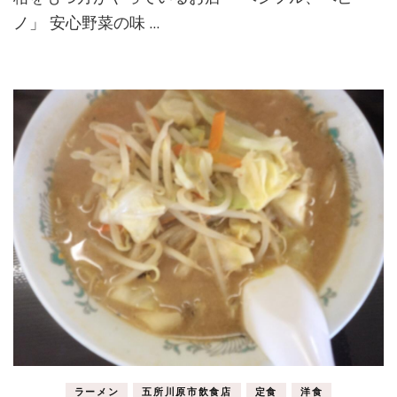
ペ
ノ」 安心野菜の味 …
ピ
ー
ノ)
ラーメン
五所川原市飲食店
定食
洋食