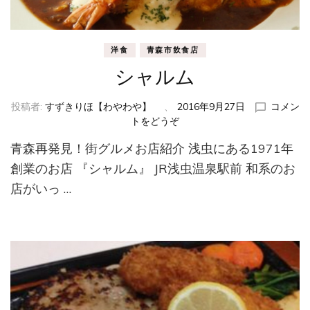
洋食
青森市飲食店
シャルム
投稿者:
すずきりほ【わやわや】
、
2016年9月27日
コメン
トをどうぞ
(シ
ャ
青森再発見！街グルメお店紹介 浅虫にある1971年
ル
ム)
創業のお店 『シャルム』 JR浅虫温泉駅前 和系のお
店がいっ …