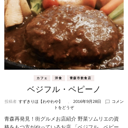
カフェ
洋食
青森市飲食店
ベジフル・ペピーノ
投稿者:
すずきりほ【わやわや】
、
2016年9月28日
コメン
トをどうぞ
(ベ
ジ
青森再発見！街グルメお店紹介 野菜ソムリエの資
フ
ル・
格をもつ方がやっているお店 「ベジフル、ペピー