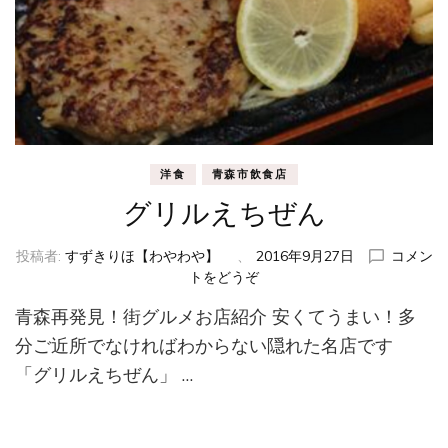
洋食
青森市飲食店
グリルえちぜん
投稿者:
すずきりほ【わやわや】
、
2016年9月27日
コメン
トをどうぞ
(グ
リ
青森再発見！街グルメお店紹介 安くてうまい！多
ル
え
分ご近所でなければわからない隠れた名店です
ち
「グリルえちぜん」 …
ぜ
ん)