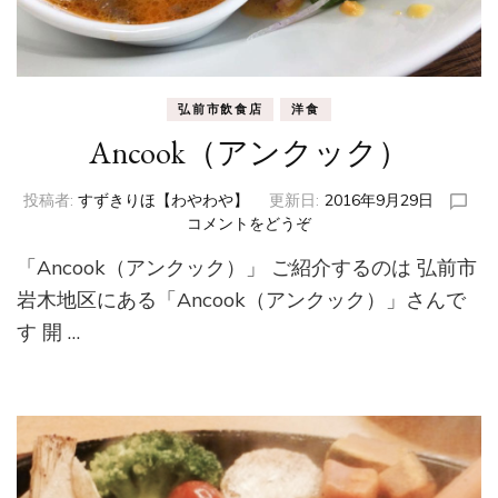
弘前市飲食店
洋食
Ancook（アンクック）
投稿者:
すずきりほ【わやわや】
更新日:
2016年9月29日
コメントをどうぞ
(Ancook（ア
ン
「Ancook（アンクック）」 ご紹介するのは 弘前市
ク
ッ
岩木地区にある「Ancook（アンクック）」さんで
ク）)
す 開 …