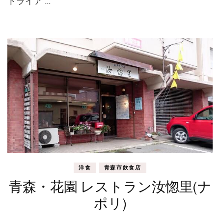
トライア …
洋食
青森市飲食店
青森・花園 レストラン汝惚里(ナ
ポリ)