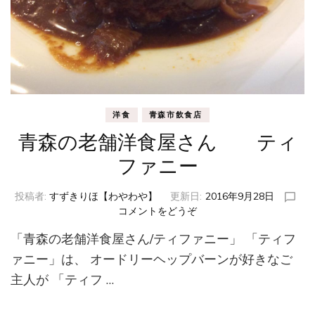
洋食
青森市飲食店
青森の老舗洋食屋さん ティ
ファニー
投稿者:
すずきりほ【わやわや】
更新日:
2016年9月28日
コメントをどうぞ
(青
森
「青森の老舗洋食屋さん/ティファニー」 「ティフ
の
老
ァニー」は、 オードリーヘップバーンが好きなご
舗
主人が 「ティフ …
洋
食
屋