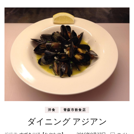
さ
ん
テ
ィ
フ
ァ
ニ
ー)
洋食
青森市飲食店
ダイニング アジアン