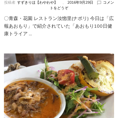
投稿者:
すずきりほ【わやわや】
、
2016年9月29日
コメン
トをどうぞ
(青
森・
〇青森・花園 レストラン汝惚里(ナポリ) 今日は「広
花
園
報あおもり」で紹介されていた「あおもり100日健
レ
康トライア …
ス
ト
ラ
ン
汝
惚
里
(ナ
ポ
リ))